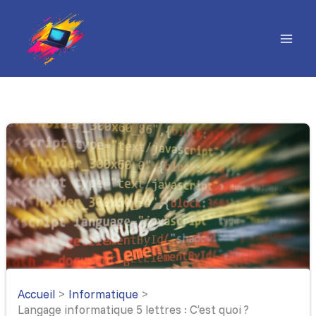
Aller
au
contenu
Accueil
Informatique
Langage informatique 5 lettres : C’est quoi ?