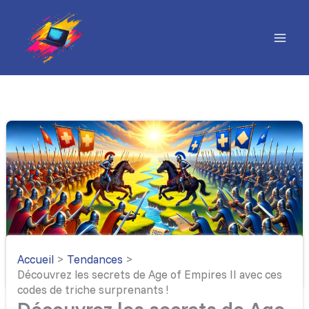
Aller
au
contenu
Accueil
Tendances
Découvrez les secrets de Age of Empires II avec ces
codes de triche surprenants !